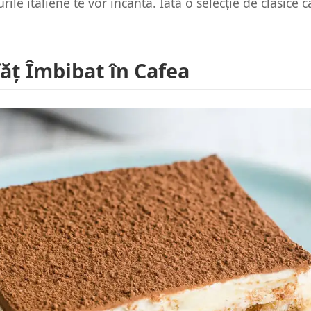
rile italiene te vor încânta. Iată o selecție de clasice c
făț Îmbibat în Cafea