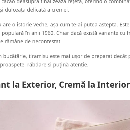
cacao deasupra finalizează rețeta, oferind o combinați
i dulceața delicată a cremei.
u are o istorie veche, așa cum te-ai putea aștepta. Est
populară în anii 1960. Chiar dacă există variante cu fr
ale rămâne de necontestat.
în bucătărie, tiramisu este mai ușor de preparat decât p
proaspete, răbdare și puțină atenție.
nt la Exterior, Cremă la Interior