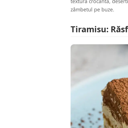
textură crocantă, desertu
zâmbetul pe buze.
Tiramisu: Răs