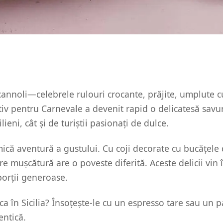
 cannoli—celebrele rulouri crocante, prăjite, umplute c
tiv pentru Carnevale a devenit rapid o delicatesă savu
ilieni, cât și de turiștii pasionați de dulce.
ică aventură a gustului. Cu coji decorate cu bucățele 
care mușcătură are o poveste diferită. Aceste delicii vin
porții generoase.
 ca în Sicilia? Însoțește-le cu un espresso tare sau un 
entică.