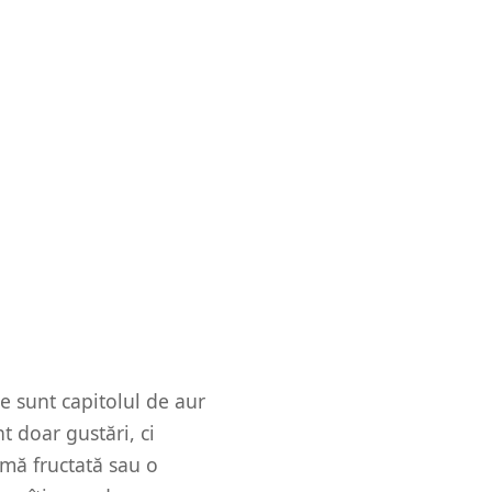
le sunt capitolul de aur
t doar gustări, ci
romă fructată sau o