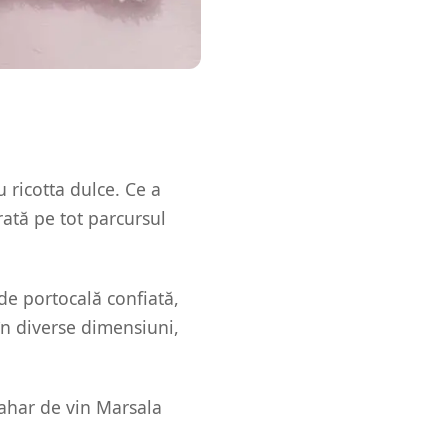
u ricotta dulce. Ce a
rată pe tot parcursul
de portocală confiată,
 în diverse dimensiuni,
pahar de vin Marsala