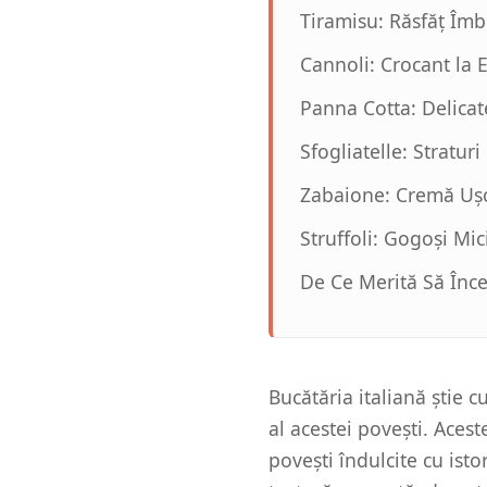
Tiramisu: Răsfăț Îmb
Cannoli: Crocant la E
Panna Cotta: Delicat
Sfogliatelle: Stratur
Zabaione: Cremă Ușo
Struffoli: Gogoși Mi
De Ce Merită Să Încer
Bucătăria italiană știe c
al acestei povești. Acest
povești îndulcite cu istor