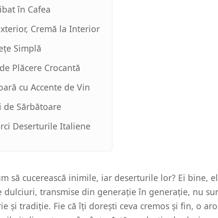
ibat în Cafea
xterior, Cremă la Interior
ețe Simplă
i de Plăcere Crocantă
ară cu Accente de Vin
ci de Sărbătoare
ci Deserturile Italiene
um să cucerească inimile, iar deserturile lor? Ei bine, e
e dulciuri, transmise din generație în generație, nu sun
ie și tradiție. Fie că îți dorești ceva cremos și fin, o a