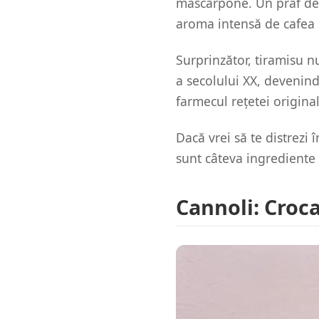
mascarpone. Un praf de 
aroma intensă de cafea ș
Surprinzător, tiramisu n
a secolului XX, devenind 
farmecul rețetei origin
Dacă vrei să te distrezi 
sunt câteva ingrediente 
Cannoli: Croca