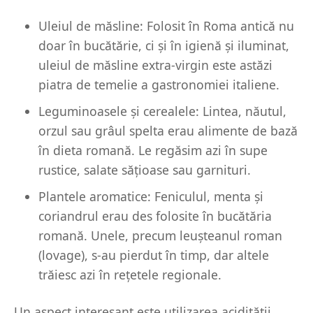
Uleiul de măsline: Folosit în Roma antică nu
doar în bucătărie, ci și în igienă și iluminat,
uleiul de măsline extra-virgin este astăzi
piatra de temelie a gastronomiei italiene.
Leguminoasele și cerealele: Lintea, năutul,
orzul sau grâul spelta erau alimente de bază
în dieta romană. Le regăsim azi în supe
rustice, salate sățioase sau garnituri.
Plantele aromatice: Feniculul, menta și
coriandrul erau des folosite în bucătăria
romană. Unele, precum leușteanul roman
(lovage), s-au pierdut în timp, dar altele
trăiesc azi în rețetele regionale.
Un aspect interesant este utilizarea acidității