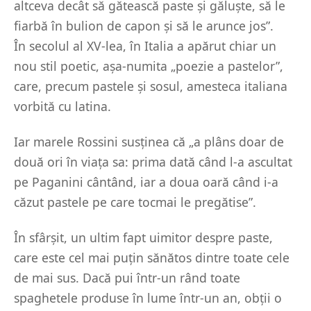
altceva decât să gătească paste și găluște, să le
fiarbă în bulion de capon și să le arunce jos”.
În secolul al XV-lea, în Italia a apărut chiar un
nou stil poetic, așa-numita „poezie a pastelor”,
care, precum pastele și sosul, amesteca italiana
vorbită cu latina.
Iar marele Rossini susținea că „a plâns doar de
două ori în viața sa: prima dată când l-a ascultat
pe Paganini cântând, iar a doua oară când i-a
căzut pastele pe care tocmai le pregătise”.
În sfârșit, un ultim fapt uimitor despre paste,
care este cel mai puțin sănătos dintre toate cele
de mai sus. Dacă pui într-un rând toate
spaghetele produse în lume într-un an, obții o